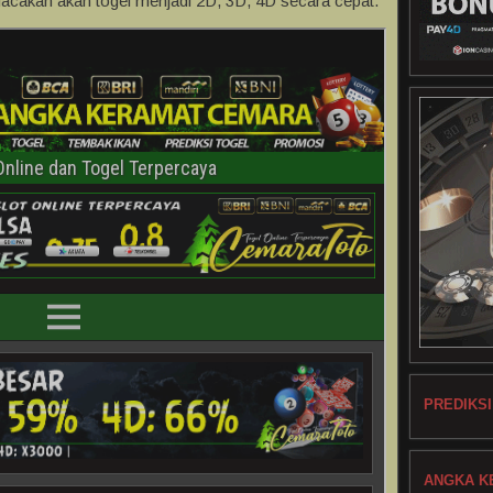
kan akan togel menjadi 2D, 3D, 4D secara cepat.
PREDIKS
ANGKA K