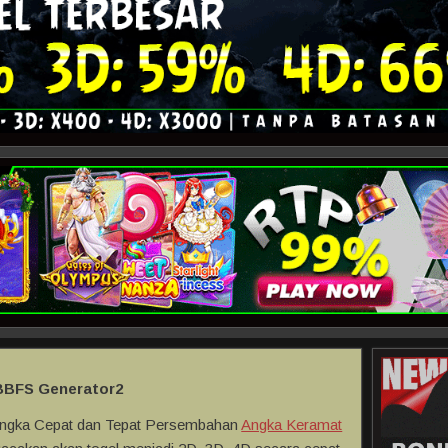
BBFS Generator2
 Angka Cepat dan Tepat Persembahan
Angka Keramat