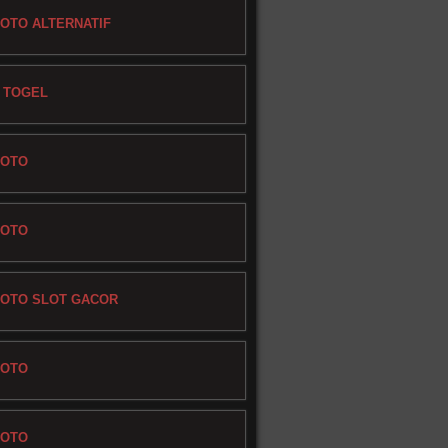
OTO ALTERNATIF
 TOGEL
TOTO
TOTO
OTO SLOT GACOR
TOTO
TOTO