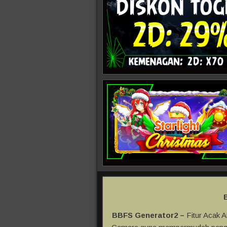
BBFS Generator2 –
Fitur Acak