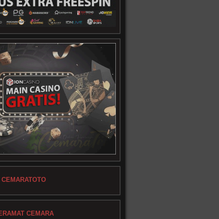
I CEMARATOTO
ERAMAT CEMARA