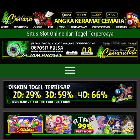
Situs Slot Online dan Togel Terpercaya