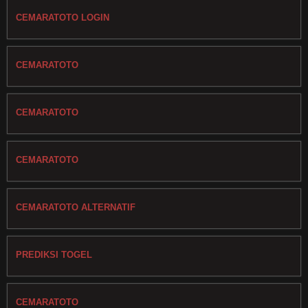
CEMARATOTO LOGIN
CEMARATOTO
CEMARATOTO
CEMARATOTO
CEMARATOTO ALTERNATIF
PREDIKSI TOGEL
CEMARATOTO